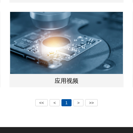
应用视频
<<
<
1
>
>>