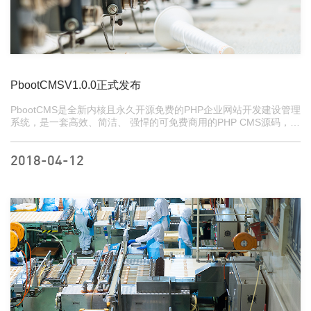
PbootCMSV1.0.0正式发布
PbootCMS是全新内核且永久开源免费的PHP企业网站开发建设管理
系统，是一套高效、简洁、 强悍的可免费商用的PHP CMS源码，能
够满足各类企业网站开发建设的需要。系统采用简单到想哭的模板
标签，只要懂HTML就可快速开发企业网站。官方提供了大量网站模
板免费下载和使用，将致力于为广大开发者和企...
2018-04-12