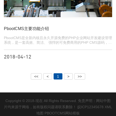
PbootCMS主要功能介绍
PbootCMS是全新内核且永久开源免费的PHP企业网站开发建设管理
系统，是一套高效、简洁、 强悍的可免费商用的PHP CMS源码，能
够满足各类企业网站开发建设的需要。系统采用简单到想哭的模板
标签，只要懂HTML就可快速开发企业网站。官方提供了大量网站模
板免费下载和使用，将致力于为广大开发者和企...
2018-04-12
<<
<
1
>
>>
Copyright © 2018-现在 All Rights Reserved. 免责声明：网站中图
片均来源于网络，如有版权问题请联系删除！
皖ICP12345678
XML
地图
PBOOTCMS网站模板