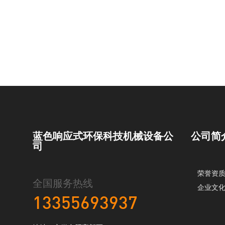
蓝色响应式环保科技机械设备公
公司简
司
荣誉资
全国服务热线
企业文
13355693937