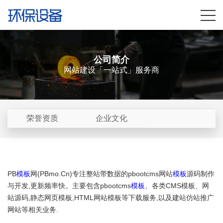
公司简介
网站建设「一站式」服务商
荣誉资质
企业文化
PB
模板
网(PBmo.Cn)专注整站带数据的pbootcms网站
模板
源码制作
与开发,更新频率快。主要包含pbootcms
模板
、各类CMS模板、网
站源码,静态网页模板,HTML网站模板等下载服务,以及建站仿站推广
网站等相关业务.